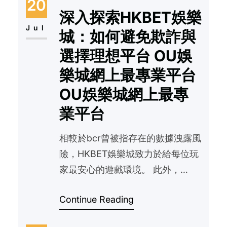
20
赌客不能轻易退出。 李建承认，他
球、大小、半全场、波胆、单双、
發現瑕疵並利用這些知識來發揮自
者策划个性化旅行方案，包括体育
决”进行深入分析，探讨这一历史事
业的体育媒体公司，我们致力于为
深入探索HKBET娛樂
英超第31轮的几场关键对决，探讨
当时就是被这些小恩小惠吸引，不
总入球、连串过关等多元竞猜。 男
己的優勢，有時鑑於此遊戲的賭注
历史遗址参观、体育博物馆导览与
件的背景、经过及其深远的文化意
广大体育爱好者提供及时、全面的
Jul
其背… 在这篇文章中，我们将深入
城：如何避免欺詐與
知不觉上瘾。作为最具传统和经典
士理容品牌专注于男性护肤与理容
有多高，有時也可以發揮很大的優
本地体育文化体验。与其他直播平
义。多位资深专家和行业精英，通
运动资讯和精彩内容。 公司以传播
探讨西雅图与纽约之间的精彩对
的桌面游戏之一，百家乐自古以来
产品的研发，致力于提升男性的形
勢。使用者評價是我們選擇線上百
選擇理想平台 OU娛
台相比， 开云 体育 app官网更注重
过完善的培训体系和发展机制，我
体育文化、推动体育产业发展为使
决，提供全面的直播信息和赛事分
便是赌场中的明星游戏，而AG百家
象与自信。 我们的产品线涵盖面部
家樂平台的重要依據之一。 從玩家
用户体验，致力于提供高质量的直
樂城網上最專業平台
们持续提升团队能力。 在人才建设
命，致力于打造行业领先的体育资
析。 首先，我们将介绍比赛的基本
乐则通过结合现代技术与真人互
护理、剃须及香氛，帮助男性在日
們的真實體驗中，我們可以了解到
播内容，让用户能够轻松快捷地获
方面，我们注重专业能力培养，通
OU娛樂城網上最專
讯平台。作为城市体育服务重要供
信息，包括时间、地点及如何收看
动，带来了极致的线上娱乐体验。
常生活中焕发光彩。 中国篮球青少
平台的遊戲品質、操作介面、客服
取到自己关注的体育赛事。 用户可
过开创服务新模式，引领行业发展
应商，该集团建立了覆盖赛事保
直播。 接着，分析两队近期的状态
業平台
无论你是百家乐的新手，还是资深
年篮球发展区域差异与均衡发展引
服務等情況，進而做出最適合自己
以通过该应用观看各种体育项目的
方向等创新举措，打造了一支高素
障、场馆运维、技能培训的标准化
与表现，评估各自的优势与劣势。
玩家，AG百家乐都能为你提供一个
言中国的篮球在过去几十年来取得
的選擇。 我們擁有強大的資金底
直播比赛，并获取最新的赛事资讯
质的专业团队。 在东京奥运会”云上
相較於bcr曾被指存在的數據洩露風
服务体系。 根据第三方评估报告，
随后，我们将讨论关键球员及其影
刺激且公平的游戏环境。 我们的终
了显著的发展，青少年篮球作为其
蘊，優質的服務態度，專業的行銷
和数据分析，为体育爱好者提供全
转播”中心、卡塔尔世界杯智能座椅
險，HKBET娛樂城致力於給每位玩
其运营的公共体育设施年均服务市
响力，并预测比赛的可能结果及策
极目标是成为玩家们信赖和喜爱的
基础，成为了推动整个篮球运动发
團隊，業界超前的程序有效的保障
方位的服务。 西甲联赛作为世界足
系统、NBA中国赛区八大核心场馆
家最安心的遊戲環境。 此外，
民超300万人次，设备完好率保持
略。 在最近的一场备受瞩目的比赛
顶级真人娱乐品牌。 我们将持续致
展的… 在城市赛小组赛的末轮中，
每位客戶的資訊和資金安全。 自主
坛最为激烈和竞争性强的顶级联赛
等300余个国际标杆项目中，公司
HKBET娛樂城重視遊戲的創新性和
在98%以上。 在履行社会责任方
中，哥德堡与卡尔马展开了激烈的
力于提供最为公平和令人满意的游
济宁电竞与中山电竞展开了一场激
研發的支付系統可支援客戶使用數
之一，始终吸引着世界级球员与教
的技术标准成为行业风向标。您可
Continue Reading
多元化，定期推出新遊戲和活動，
面，持续开展青少年体育启蒙计
较量，赛果的揭晓引发了广泛的热
戏环境，以确保每一位玩家都能够
烈的荣誉战。技术创新维度，乐鱼
十家銀行於10秒內完成充提流程，
练的加入。 随着赛季的深入，如何
以通过我们的皇冠娱乐入口网站或
讓玩家總能保持新鮮感。 相比之
划，累计为5万余人次提供公益培训
议。华体会(hth)- 华体会 官网
在我们的平台上找到尽喜欢的游
app建成体育领域首个边缘计算节点
確保資金的安全、快速到帳。 對於