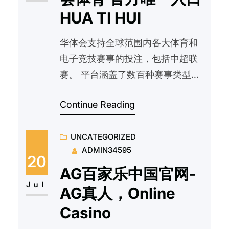
平台上找到自己喜愛的遊戲。 一個
地，体育与音乐世界交汇——乐队
HUA TI HUI
好的線上百家樂平台應該提供多種
用他们特有的方式，向利物浦球星
遊戲供玩家選擇，這樣才能滿足不
Diogo Jota致以崇高的敬意。 巴黎
华体会支持全球范围内各大体育和
同玩家的需求。 除了傳統的百家
与伊斯坦布尔之间的冲突不仅仅是
电子竞技赛事的投注，包括中超联
樂，還可以有其他的遊戲如輪盤，
地理上的对立，更是文化和历史的
赛。 平台涵盖了数百种赛事类型，
撲克等。 綜合嚟講，喺香港營運非
深层碰撞。 这两个城市分别代表了
以满足不同用户的需求，为您提供
法賭場或推廣網上賭博係犯法，但
西方与东方，现代与传统的多重象
Continue Reading
丰富多样的选择。 华体会 APP 是一
玩家參與海外合法平台（如利博娛
征。 本文旨在探讨两者之间的文化
款综合性的在线赌博应用，为全球
樂城）一般唔會觸犯本地法律。總
差异、历史纠葛及其所引发的相互
UNCATEGORIZED
用户提供多样化的体育博彩和赌场
的來說，良好的心理素質和適合自
冲突。本文将深入探讨曼联为何选
ADMIN34595
游戏体验。 从体育赛事的实时投注
20
己的遊戲風格是每位百家樂玩家都
择安东尼，并通过多个方面的分析
到经典赌场游戏，如百家乐、轮
AG百家乐中国官网-
應該具備的。 記住，百家樂不僅僅
来揭示这一决策的深层逻辑。 首
盘、扑克和老虎机，华体会 APP 旨
Jul
AG真人，Online
是一種遊戲，更是一種挑戰自我，
先，曼联的进攻体系需求、安东尼
在为用户提供一站式的娱乐解决方
提升自身的過程。 只有通過不斷的
Casino
的个人潜力与特点、以及安东尼的
案。尤其是西班牙本土球员的培养
練習和學習，我們才能在這場遊戲
市场价值与品牌效应，均是导致曼