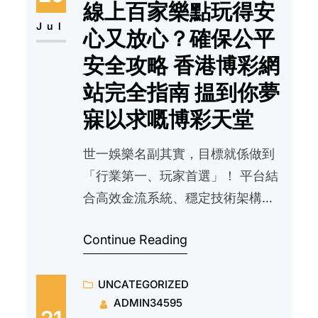
線上百家樂點玩得安
Jul
心又放心？確保公平
安全攻略 香港博彩網
站完全指南 揾到你夢
寐以求嘅博彩天堂
世一娛樂名副其實，目標就係做到
「行業第一、玩家首選」！ 平台結
合高效金流系統、穩定技術架構同
全方位遊戲內容，為香港玩家打造
Continue Reading
一個贏得爽、提得快、玩得穩嘅線
上娛樂空間。 註冊過程非常簡單，
UNCATEGORIZED
只需提供基本的個人信息並設置一
ADMIN34595
個安全的密碼，即可完成註冊。 百