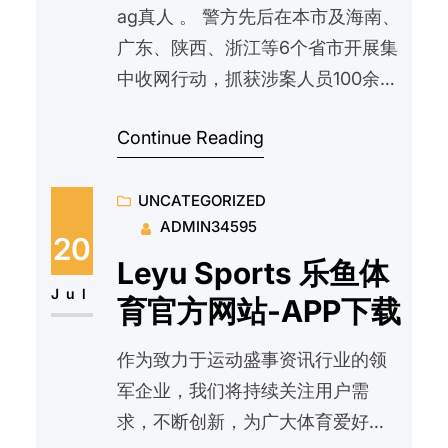
机制，不仅为西甲注入了源源不断
ag真人 。 警方先后在本市及海南、
中獲得成功。 任何賭博遊戲都需要
联签下… 皇冠真人是皇冠体育平台
的活力，也为国际足坛输送了大量
广东、陕西、浙江等6个省市开展集
玩家有良好的心理素質，百家樂更
自主开发的真人视讯产品，提供高
的顶级球星。 本文将探讨西甲的青
中收网行动，抓获涉案人员100余
是如此。 遊戲過程中無論是贏還是
赔率和丰厚返水。 平台为玩家带来
训模式及其本土球星培养路径，从
人。 目前，已有50余人因开设赌场
輸，都不能讓情緒影響自己的判
百家乐、骰宝、轮盘、牛牛、炸金
多个方面解析西甲如何通过多元化
Continue Reading
罪被依法判处刑罚，40余人被依法
斷。我們的平台採用自主開發的128
花等多款经典真人游戏，确保公平
的青训体系和独特的培养理念，为
处以行政处罚。 该犯罪团伙下设代
位加密技術和嚴格的安全管理系
公正，并提供精美的游戏画面。这
西班牙足球未来的崛起… 华体会官
UNCATEGORIZED
理组、技术组和财务组各司其职，
統，極大地保障了客戶資金的安
场比赛被球迷们视作一场经典对
方网站秉承“安全、快乐、创新”的
ADMIN34595
为赌客提供境外赌球、“百家乐”等
全，讓您可以安心享受各類娛樂和
20
决，不仅因为两队实力相当，更因
理念，始终将客户的安全和满意放
赌博活动。对很多初学者来说，选
Leyu Sports 乐鱼体
賽事投注，無需擔心資金安全問
为历史上曼联与阿森纳在足总杯的
在首位，努力为客户营造一个愉
择合适的体育用品是迈向健康… “因
Jul
題。 GameOne娛樂城擁有合法線
育官方网站-APP下载
精彩对决让人记忆犹新。 此外，皇
快、放松和充满乐趣的水上娱乐环
此，刑法修正案(十一)中加入的该条
上博彩營運牌照，受國際博彩機構
冠体育还开设了专业的体育评论和
境。 公司的使命是为客户提供高品
款规定的参与跨境赌博的形式，既
作为致力于运动盛事资讯行业的领
監管。 所有遊戲結果經過獨立認
分析栏目，为用户带来深度解读和
质的水上娱乐体验，为员工创造发
包括赴境外实体赌场参与赌博，也
军企业，我们将持续关注用户需
證，確保公平、公正、公開。 牌照
专业分析，让用户更好地了解体育
展的机会，为社会创造更多的就业
包括参与跨境网络赌博。 办案民警
求，不断创新，为广大体育爱好者
詳情可於平台底部查看，接受全球
赛事背后的故事。 我们力求为广大
岗位和经济效益。与体育彩票不