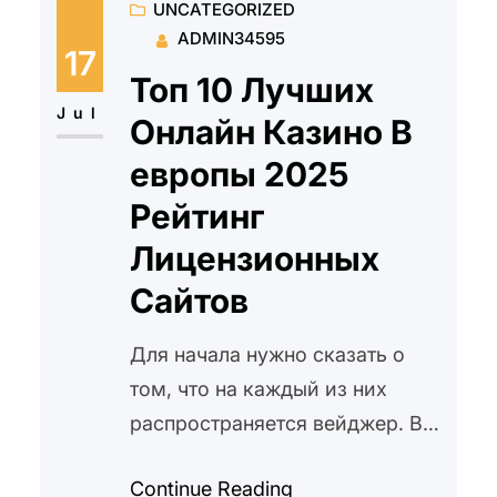
在这种高强度的竞争环境下保持稳
下载皇冠体育app来便捷访问平台。
UNCATEGORIZED
下，AT99則相對保守，新遊戲更新
服务。 面对网络规模持续扩大，用
『冷月推荐』
官方直营的体育品
戏，并获得卓越的娱乐体验。 无论
网络，全球部署238个CDN加速
棋牌愛好者，AONE娛樂城提供了一
定的表现，成为了每个球队和球员
无论你是资深玩家还是新手，
ADMIN34595
頻率不高，未能充分滿足一些玩家
户数量不断增长，网络应用层出不
牌,全球首家一体化娱乐原生APP,尽
17
您寻求何种娱乐，我们都将坚定不
点。 其5G云游戏引擎让用户可实时
系列經典棋牌遊戲，包括德州撲
面临的巨大挑战。二、竞猜责任开
crown皇冠 app登录、官网注册、
渴求新挑戰的需求。財務安全更是
穷等情况，亚博线上平台的传统互
Топ 10 Лучших
显流畅,完美操作。 华体会(hth)-更
移地为您提供最好的服务。 AG真人
操控虚拟球员进行战术演练，延迟
克、麻將和二十一點等。 這些遊戲
云是一个提供专业体育游戏、在线
vip预测与高清直播，为你带来安全
不用擔心，因為HKBET採取頂級的
Jul
联网架构与安全体系可能不足以应
有体育赛事实时直播,让您体验轻松
Онлайн Казино В
平台作为网络娱乐行业的重要一
控制在15ms以内。 leyu-sports.pro
不僅考驗玩家的策略和運氣，還提
网上娱乐城、在线彩票的正规网
纯粹的在线享受。 是的，
加密技術，確保每一筆交易的安全
对数据流激涌现象的巨大冲击。 通
聊球,娱乐投注两不误。 作为一家致
员，扮演着连接玩家和真人荷官间
。 优化中国用户本地化体验，新增
европы 2025
供多人對戰模式，讓玩家能夠與其
站。 我们强烈建议所有玩家都保持
https://huangguantiyu1.com/ 。 皇
性。 OU娛樂城的客戶在評價其速度
过亚博拥有的卫星网络转播技术，
力于体育产业的全方位服务公司，
的桥梁作用。移动端兼容：AG视讯
省级赛事频道与方言解说切换功
他真人玩家競技，增加遊戲的樂趣
Рейтинг
一个娱乐的心态来面对所有游戏。
冠体育专注于体育博彩，而AG百家
之外，也肯定了他們的專業性與友
可以为您提供实时的高清赛事转
我们专注于体育赛事策划、运动员
支持在移动设备上使用，让玩家可
能。 立即访问官网下载APP，使用
和挑戰性。 香港娛樂城 。
實時
将会通过极致的用户体验、颠覆性
乐提供各类真人娱乐场游戏，用户
Лицензионных
善態度。 解決問題的效能與態度同
播。这场比赛不仅是两支球队实力
经纪管理、体育营销推广等多个领
以随时随地进行游戏。 随着互联网
邀请码兑换双倍积分，解锁4K超清
直播・專業荷官坐陣每一鋪都由真
体育产品、超本土化的个性服务来
可以根据个人兴趣选择不同的游戏
樣是決定玩家滿意度的關鍵因素。
的较量，更是激情与技术的碰撞。
域。 多年来，华体会体育不断拓展
Сайтов
技术的飞速发展，在线娱乐已经成
直播与多维度数据对比看板。在英
人荷官即場發牌，從洗牌、派牌到
为所有玩家提供一个舒适健康的游
类型。 在皇冠体育和AG百家乐平
喺面對日益激烈既市場競爭，仲有
中国球队近年来在亚洲赛场上的崛
业务范围，积极扩大国内外合作伙
为了现代生活中不可或缺的一部
格兰的秋冬季节，频繁的降雨使得
報牌，全程都透過高清鏡頭實時直
戏环境。无论您钟爱哪支球队或球
台，用户可以通过多种安全的支付
Для начала нужно сказать о
技術不斷更新既挑戰，HKBET需要
起，让他们有机会与欧洲顶级球队
伴网络，为客户提供全方位的体育
分。 四，虚假宣传和诱导‌套路：AG
比赛场地湿滑，给球员和球队带来
播，畫面清晰，操作透明，絕無黑
员，平台上均可轻松获取各类赛事
方式进行存款和取款，如信用卡、
том, что на каждый из них
應對和提升佢地既平台穩定性同安
一较高下。 而塞维利亚作为西甲传
服务，深受业内外好评。在本篇文
台通过夸大收益和中奖率来吸引用
了不小的挑战。 本文将从多个角度
箱。 老虎機 ，只需填寫手機、電郵
的最新数据、进程追踪和赛后回
电子钱包、银行转账等。
распространяется вейджер. В
全性，尤其喺玩家提款過程中既流
统劲旅，以其精湛的技艺和丰富的
章中，我们将对湖人队与雷霆队之
户，投放极具吸引力的广告，包装
分析雨战对比赛节奏和球队表现的
同密碼，驗證即完成。 支援快捷登
放，助您不错过任何激动人心的瞬
остальном же самым щедрым
暢度。 同時，確保玩家資料既私隱
比赛经验而闻名。 在即将举行的欧
间的精彩对决进行全面回顾与赛后
自己的网站和福利活动。 五，点杀
影响，探讨其对技术、战术、体能
入，登入後可啟用雙重驗證，加強
间。 足球迷们可以关注欧洲冠军联
Continue Reading
можно считать первый бонус на
保護同使用者經驗係重要關鍵。 絢
青赛中，波兰与英格兰的对决无疑
分析。 在企业社会责任方面，华体