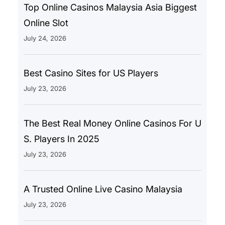
Top Online Casinos Malaysia Asia Biggest
博政策上的放寬，也為hkbet的發展
球、网球、游泳等项目，体育之巅
Online Slot
創造了有利的環境。
都能提供全方位的运动器材选择，
July 24, 2026
满足不同运动水平和需求的客户。
亚博体育（yabo）依托强大的数据
和技术支持，通过官网与网页版登
Best Casino Sites for US Players
录入口地址，为用户带来高效、稳
July 23, 2026
定的体育赛事直播服务。 平台覆盖
足球、篮球、电竞等多个领域，支
The Best Real Money Online Casinos For U
持APP下载让观赛更便捷，实时获
S. Players In 2025
取比分、赛程安排和深度分析。 用
July 23, 2026
户可随时畅享高清体育直播与丰富
多样的互动竞猜活动，体验数据精
A Trusted Online Live Casino Malaysia
准、操作流畅的专业体育娱乐平
July 23, 2026
台，满足体育迷对赛事信息与娱乐