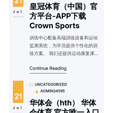
21
家樂係賭場最熱門嘅遊戲之一，玩
皇冠体育（中国）官
法簡單、節奏快，加上網上平台方
Jul
方平台-APP下载
便，隨時隨地都可以玩。 但正因為
Crown Sports
咁，唔少騙子都會利用玩家嘅貪
念，設下陷阱。 利博娛樂是當前眾
训练中心配备高端训练设备和运动
多香港玩家參與的博彩遊戲平台和
监测系统，为学员提供个性化的训
目的。一個好的線上百家樂平台，
练方案。 我们还提供运动康复课
除了遊戲本身的運行流暢，還需要
程，帮助学员预防和恢复运动损
有優質的客服服務，能在玩家遇到
Continue Reading
伤，确保训练效果最大化。 在企业
問題時提供即時的協助。 一個好的
社会责任方面，皇冠体育网址始终
線上百家樂平台，會提供多元的遊
UNCATEGORIZED
秉持“健康生活，快乐运动”的理
戲選擇，以滿足不同玩家的需求。
ADMIN34595
念，广泛支持各类公益活动，尤其
21
無論是傳統的百家樂、荷官百家
是青少年体育教育项目。在绿洲乐
华体会（hth） 华体
樂，還是新穎的變體，玩家都能在
队时隔16年的首场音乐会中，意外
Jul
会体育 官方唯一入口