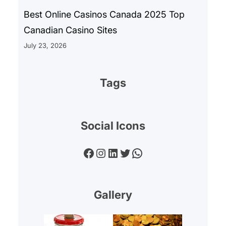
互动的多重需求。 作为一家专业的
Best Online Casinos Canada 2025 Top
体育数据分析公司，致力于通过数
Canadian Casino Sites
据分析技术优化运动员表现、赛事
July 23, 2026
管理和体育营销策略。
Tags
Social Icons
Facebook
Instagram
LinkedIn
Twitter
WhatsApp
Gallery