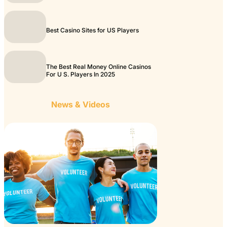
Best Casino Sites for US Players
The Best Real Money Online Casinos
For U S. Players In 2025
News & Videos