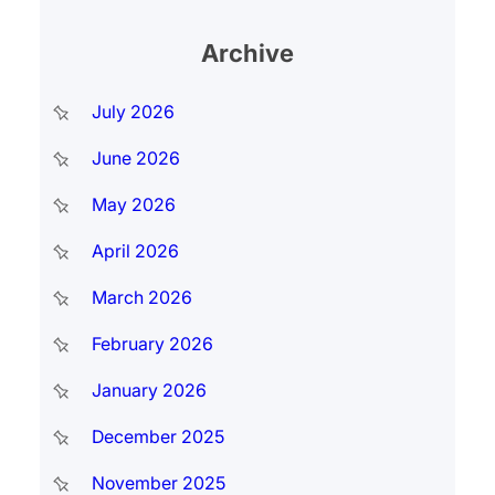
不断投入研发，不断探索运动科技
力，也讓她結識了許多志同道合的
境的负担成为一个关键议题。 运动
的边界，力求为用户带来更卓越的
Archive
遊戲好友。 強調策略性遊戲嘅黃先
鞋作为日常生活中常见的消费品，
运动体验。 我们在界首市设立了现
生，一向對傳統賭博無感，但
其生产与废弃过程中所带来的环境
代化的研发中心，汇集了一支充满
July 2026
HKBET娛樂城價值非凡嘅設計及玩
污染问题，逐渐成为了社会关注的
激情和创造力的团队。 他们致力于
法瞬間吸引咗佢嘅注意力。HKBET
焦点。YABOApp提供多种独特的线
June 2026
研发新型智能运动器材、运动数据
娛樂城也有相關工具幫助玩家管理
上真人游戏，独家提供抢红包功
May 2026
分析系统以及运动健康管理服务，
自己的投注行為。 喺HKBET娛樂
能，玩家随时可以抢红包；精挑细
以满足不同运动需求的用户。NBA
April 2026
城，存款唔係難事，更唔需要繁瑣
选真人荷官皆接受严格训练，满足
赛季投篮效率提升方法深度分析在
程序或等待時間。 無論你用轉數
全球各类市场。 文章摘要：本文围
March 2026
NBA的赛季中，投篮效率一直是衡
快、本地銀行轉帳、抑或虛擬幣
绕厦门青少年锦标赛试行沙滩场地
February 2026
量球员表现的关键指标之一。 考虑
（USDT、BTC、ETH），我哋都確
低龄组别取消扑搂措施，以降低受
到现代用户的使用习惯，开云体育
January 2026
保操作簡單、即時入數、全自動處
伤风险为核心，展开详细阐述。 首
网址特别优化了移动端体验。 APP
理，安全快捷。 HKBET提供24/7的
先，探讨了扑搂措施在青少年体育
December 2025
加载速度控制在2秒以内，在弱网环
即時遊戲支持和詳細的遊戲規則介
中的风险与负面影响…广告创意行
November 2025
境下也能流畅使用；支持指纹/面部