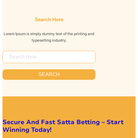
Search Here
Lorem Ipsum is simply dummy text of the printing and
typesetting industry.
S
E
A
SEARCH
R
C
H
Secure And Fast Satta Betting – Start
Winning Today!