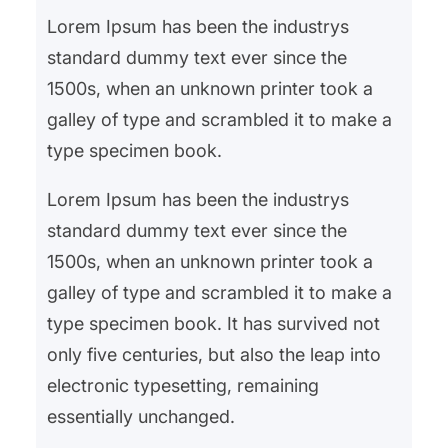
界杯的临近，九大主办城市的橄榄
年，总部位于广州市，是一家专注
h
这个充满竞争的领域中，帅气的外
以通过这些渠道找到官方入口。我
Lorem Ipsum has been the industrys
樂新熱潮。 ATG孫行者近日在網絡
球场馆翻新计划已全面启动。 这一
于智慧城市的高新技术企业。 作为
表与出色的篮球成就往往相得益
们的目标是创建一个便捷的在线体
standard dummy text ever since the
社群中掀起了一股潮流，這款遊戲
计划不仅是为了迎接全球橄榄球爱
服务一流的、充满活力的的创新型
彰，成为了许多人喜爱的原因之
育新闻和信息平台，让每一位用户
1500s, when an unknown printer took a
在娛樂城的討論板上佔據了大量篇
好者的目光，也是为了提升主办城
企业，我们始终坚持以科技引领发
一。 本篇文章将从四个方面对篮球
都能快速获取他们感兴趣的赛事信
galley of type and scrambled it to make a
幅。所以如果你預算有限，又想試
市的基础设施、增强赛事体验、改
展。 意甲联赛作为世界顶级足球联
场上的外国帅哥明星们进行盘点，
息。 无论在哪里，开云体育都能让
type specimen book.
吓賭博，香港嘅馬會投注站會係一
善球迷的观赛条件。 注册流程非常
赛之一，其历史悠久、战术风格独
探讨他们如何在篮球世界中成就辉
您随时接触到惊心动魄的体育世
個更好嘅選擇。 想提升勝率，重要
简单，用户只需填写基本的个人信
特。 在这个联赛中，教练的更替和
煌，并在场下展现个人魅力。 首
Lorem Ipsum has been the industrys
界。 在即将到来的德甲比赛中，拜
的是要掌握基礎技巧，同時培養直
息，如用户名、密码、邮箱或手机
战术风格的变革不仅影响着各支球
先，文章将从球场上的影响力入
standard dummy text ever since the
仁慕尼黑迎战沙尔克04，球队上下
覺反應。 聽聽Jacky的故事，他在
号码等，并按照提示完成验证，即
队的竞技状态，也反映了意大利足
手，分析这些明星如何通过出色的
1500s, when an unknown printer took a
充满了必胜的信心。接着，我们将
初期輸多贏少的情況下，通過研讀
可成功注册成为平台会员。 注册完
球文化的变化。 从传统的防守反击
表现征服了全球观众。
galley of type and scrambled it to make a
从四个方面入手，分别阐述巴萨和
游戲策略，最終成功穩定贏利。 故
成后，用户可以使用用户名和密码
到现代的高压逼抢，意甲的战术格
type specimen book. It has survived not
曼联的战术风格、球员状态、近期
事2： 小芳是一位大學生，在學業
进行登录，进入平台的主页面。 随
局经历了多次演变。
only five centuries, but also the leap into
表现以及赛事影响力等因素，以便
壓力之餘， 香港娛樂城 。 她選擇
着环境问题的日益严峻，全球对可
electronic typesetting, remaining
更全面地了解这场比赛的看点。 作
了實發體育現金網上的益智類ATG
持续发展的关注逐渐增加，尤其是
essentially unchanged.
为一家以创新为核心的公司，我们
遊戲，這不僅提高了她的分析能
在时尚产业中，如何减少产品对环