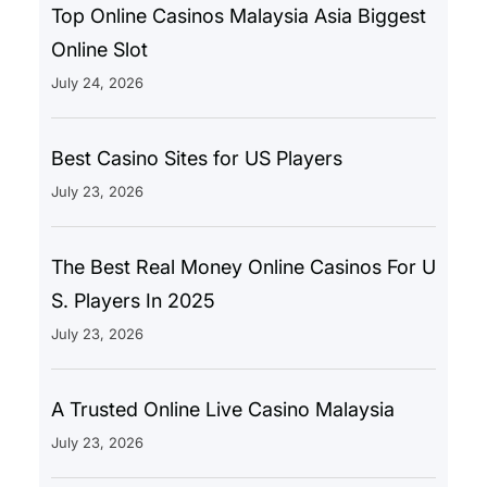
Top Online Casinos Malaysia Asia Biggest
博政策上的放寬，也為hkbet的發展
球、网球、游泳等项目，体育之巅
Online Slot
創造了有利的環境。
都能提供全方位的运动器材选择，
July 24, 2026
满足不同运动水平和需求的客户。
亚博体育（yabo）依托强大的数据
和技术支持，通过官网与网页版登
Best Casino Sites for US Players
录入口地址，为用户带来高效、稳
July 23, 2026
定的体育赛事直播服务。 平台覆盖
足球、篮球、电竞等多个领域，支
The Best Real Money Online Casinos For U
持APP下载让观赛更便捷，实时获
S. Players In 2025
取比分、赛程安排和深度分析。 用
July 23, 2026
户可随时畅享高清体育直播与丰富
多样的互动竞猜活动，体验数据精
A Trusted Online Live Casino Malaysia
准、操作流畅的专业体育娱乐平
July 23, 2026
台，满足体育迷对赛事信息与娱乐