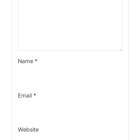
Name
*
Email
*
Website