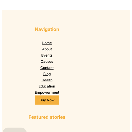
Navigation
Home
About
Events
Causes
Contact
Blog
Health
Education
Empowerment
Buy Now
Featured stories