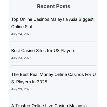
Recent Posts
Top Online Casinos Malaysia Asia Biggest
Online Slot
July 24, 2026
Best Casino Sites for US Players
July 23, 2026
The Best Real Money Online Casinos For U
S. Players In 2025
July 23, 2026
A Trusted Online Live Casino Malaysia