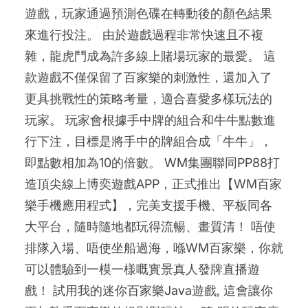
遊戲，玩家通過預測色碟在轉動後的顏色結果
來進行投注。 由於遊戲過程非常快速且不複
雜，龍虎鬥成為許多線上賭場玩家的最愛。 這
款遊戲不僅保留了百家樂的刺激性，還加入了
更具挑戰性的策略考量，適合喜愛多樣玩法的
玩家​。 玩家會根據手中牌的組合和牛牛點數進
行下注，目標是將手中的牌組合成「牛牛」，
即點數相加為10的倍數。 WM集團聯同PP88打
造頂尖線上博奕遊戲APP，正式推出【WM百家
樂手機應用程式】，完美支援手機、平板同各
大平台，隨時隨地都玩得流暢、畫質清！ 唔使
排隊入場、唔使坐船過海，喺WM百家樂，你就
可以體驗到一模一樣嘅實景真人發牌直播遊
戲！ 試⽤我的迷你百家樂Java遊戲, 這會讓你