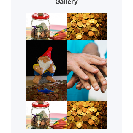
Gallery