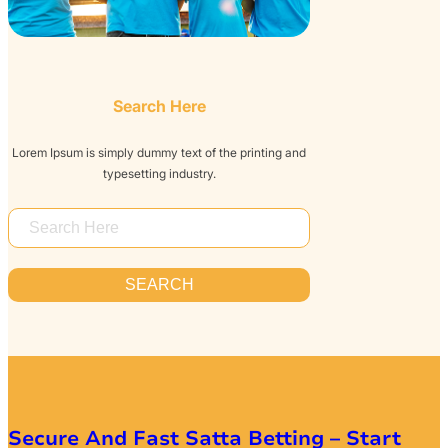
Search Here
Lorem Ipsum is simply dummy text of the printing and
typesetting industry.
S
E
A
SEARCH
R
C
H
Secure And Fast Satta Betting – Start