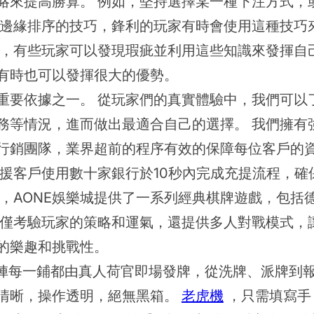
略來提高勝算。 例如，堅持選擇某一種下注方式，
為邊緣排序的技巧，鋒利的玩家有時會使用這種技巧
來，有些玩家可以發現瑕疵並利用這些知識來發揮自
有時也可以發揮很大的優勢。
重要依據之一。 從玩家們的真實體驗中，我們可以
務等情況，進而做出最適合自己的選擇。 我們擁有
行銷團隊，業界超前的程序有效的保障每位客戶的
援客戶使用數十家銀行於10秒內完成充提流程，確
，AONE娛樂城提供了一系列經典棋牌遊戲，包括
不僅考驗玩家的策略和運氣，還提供多人對戰模式，
的樂趣和挑戰性。
陣每一鋪都由真人荷官即場發牌，從洗牌、派牌到
清晰，操作透明，絕無黑箱。
老虎機
，只需填寫手