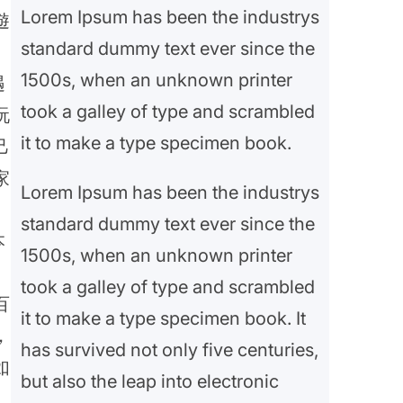
Lorem Ipsum has been the industrys
h
遊
standard dummy text ever since the
1500s, when an unknown printer
遇
took a galley of type and scrambled
玩
it to make a type specimen book.
己
家
Lorem Ipsum has been the industrys
standard dummy text ever since the
本
1500s, when an unknown printer
took a galley of type and scrambled
百
it to make a type specimen book. It
，
has survived not only five centuries,
如
but also the leap into electronic