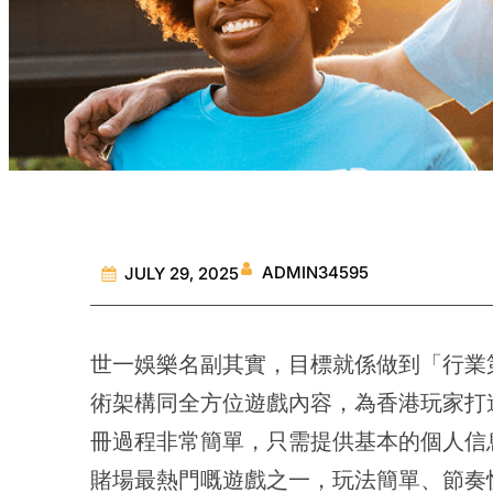
ADMIN34595
JULY 29, 2025
世一娛樂名副其實，目標就係做到「行業
術架構同全方位遊戲內容，為香港玩家打
冊過程非常簡單，只需提供基本的個人信
賭場最熱門嘅遊戲之一，玩法簡單、節奏