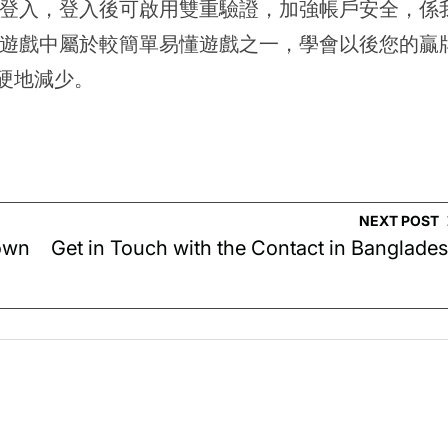
捷登入，登入後可啟用雙重驗證，加強帳戶安全，係
弈遊戲中屬於較簡單易懂遊戲之一，學會以後您的贏
硬地減少。
NEXT POST
wn
Get in Touch with the Contact in Banglade