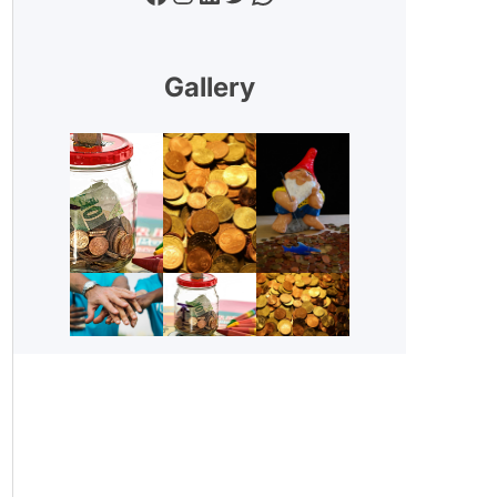
Gallery